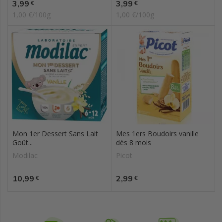
Prix
Prix
3,99
3,99
€
€
1,00 €/100g
1,00 €/100g
Mon 1er Dessert Sans Lait
Mes 1ers Boudoirs vanille
Goût...
dès 8 mois
Modilac
Picot
Prix
Prix
10,99
2,99
€
€