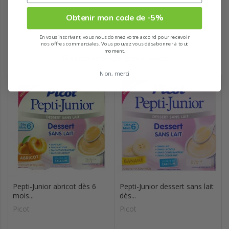
Obtenir mon code de -5%
En vous inscrivant, vous nous donnez votre accord pour recevoir
nos offres commerciales. Vous pouvez vous désabonner à tout
moment.
Recommandé pour vous
Non, merci
Pepti-Junior abricot dès 6
Pepti-Junior dessert sans lait
mois...
dès...
Picot
Picot