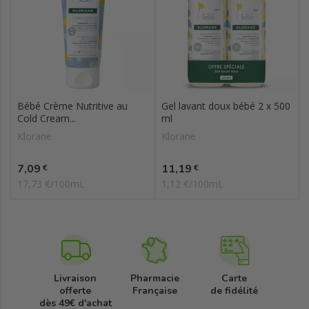
Bébé Crème Nutritive au
Gel lavant doux bébé 2 x 500
Cold Cream...
ml
Klorane
Klorane
Prix
Prix
7,09
11,19
€
€
17,73 €/100mL
1,12 €/100mL
Livraison
Pharmacie
Carte
offerte
Française
de fidélité
dès 49€ d'achat