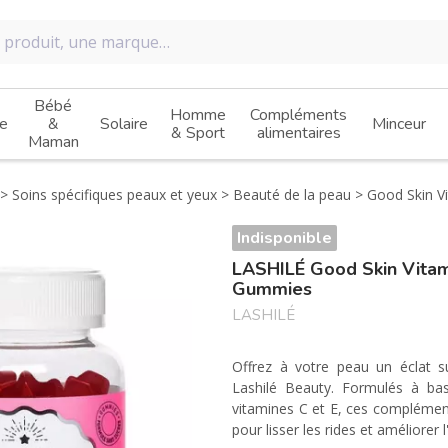
Bébé
Homme
Compléments
e
&
Solaire
Minceur
& Sport
alimentaires
Maman
Soins spécifiques peaux et yeux
Beauté de la peau
Good Skin V
Indisponible
LASHILÉ Good Skin Vitam
Gummies
LASHILÉ
Offrez à votre peau un éclat 
Lashilé Beauty. Formulés à ba
vitamines C et E, ces complémen
pour lisser les rides et améliorer 