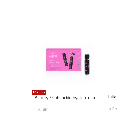
Promo
Huil
Beauty Shots acide hyaluronique...
La R
Lashilé