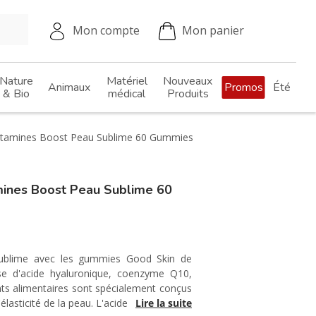
Mon compte
Mon panier
Nature
Matériel
Nouveaux
Animaux
Promos
Été
& Bio
médical
Produits
itamines Boost Peau Sublime 60 Gummies
ines Boost Peau Sublime 60
sublime avec les gummies Good Skin de
se d'acide hyaluronique, coenzyme Q10,
ts alimentaires sont spécialement conçus
l'élasticité de la peau. L'acide hyaluronique,
Lire la suite