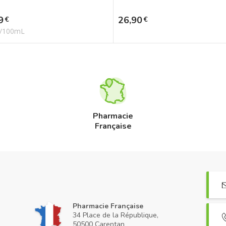
Prix
9
26,90
€
€
€/100mL
Pharmacie
Française
Pharmacie Française
34 Place de la République,
50500 Carentan