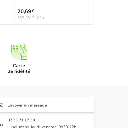
Prix
20,69
€
137,93 €/100mL
Carte
de fidélité
Envoyer un message
02 33 71 17 30
Lundi, mardi, jeudi, vendredi 9h30-12h