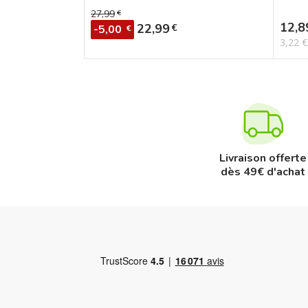
27,99
€
Prix de base
Prix
12,8
Prix
22,99
€
-5,00
€
3,22 
Livraison offerte
dès 49€ d'achat