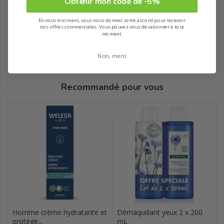
Obtenir mon code de -5%
En vous inscrivant, vous nous donnez votre accord pour recevoir
nos offres commerciales. Vous pouvez vous désabonner à tout
moment.
Non, merci
Recommandé pour vous
Homme crème hydratante et
Démaquillant yeux 2 x 200
protège...
mL