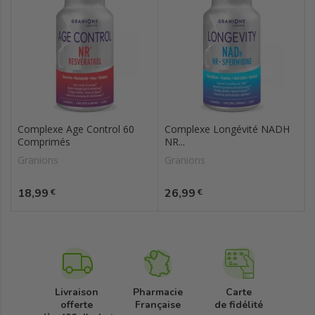
Complexe Age Control 60
Complexe Longévité NADH
Comprimés
NR...
Granions
Granions
Prix
Prix
18,99
26,99
€
€
Livraison
Pharmacie
Carte
offerte
Française
de fidélité