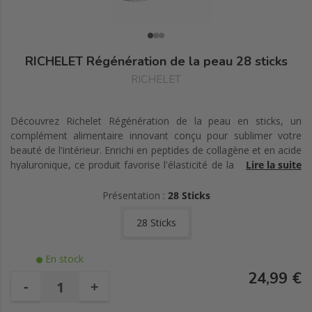
RICHELET Régénération de la peau 28 sticks
RICHELET
Découvrez Richelet Régénération de la peau en sticks, un
complément alimentaire innovant conçu pour sublimer votre
beauté de l'intérieur. Enrichi en peptides de collagène et en acide
hyaluronique, ce produit favorise l'élasticité de la peau et réduit
Lire la suite
l'apparence des rides. Grâce à son action antioxydante, il
protège les cellules du stress oxydatif, tandis que les vitamines
Présentation :
28 Sticks
D et A soutiennent le renouvellement cellulaire. Sa formule sans
28 Sticks
gluten, sans lactose et sans colorant artificiel est idéale pour
prendre soin de votre peau en douceur. Avec un arôme agréable
de fraise et kiwi, ces sticks vous accompagnent au quotidien
En stock
pour un éclat naturel et renouvelé. Offrez à votre peau la
24,99 €
régénération dont elle a besoin avec Richelet, la marque qui allie
-
+
beauté et innovation cellulaire. Disponibles en format de 28
sticks pour un programme de 28 jours.