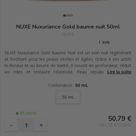
NUXE Nuxuriance Gold baume nuit 50ml
NUXE
NUXE Nuxuriance Gold Baume Nuit est un soin nuit régénérant
et fortifiant pour les peaux sèches et âgées. Grâce à ses actifs
bi-floraux et au beurre de karité, il nourrit en profondeur, réduit
les rides et restaure l'élasticité. Peau repulpée, douce et
Lire la suite
éclatante dès le réveil.
Contenance :
50 mL
50 mL
En stock
50,79 €
-
+
101,58 €/100mL