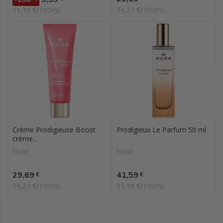
74,23 €/100mL
11,18 €/100mL
Crème Prodigieuse Boost
Prodigieux Le Parfum 50 ml
crème...
Nuxe
Nuxe
Prix
Prix
29,69
41,59
€
€
74,23 €/100mL
83,18 €/100mL