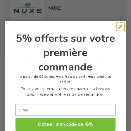
NUXE
5% offerts
sur votre
Tous les produits de la marque
première
Toute la gamme de Nuxuriance Gold de NUXE
commande
à partir de 69 euros. Hors frais de port. Hors produits
exclus.
Entrez votre email dans le champ ci-dessous
pour recevoir votre code de réduction.
Obtenir mon code de -5%