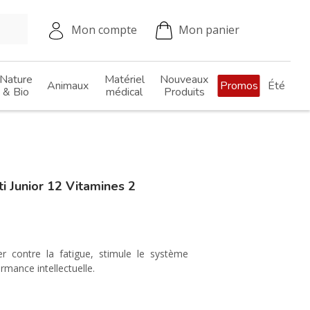
Mon compte
Mon panier
Nature
Matériel
Nouveaux
Animaux
Promos
Été
& Bio
médical
Produits
 Junior 12 Vitamines 2
er contre la fatigue, stimule le système
rmance intellectuelle.