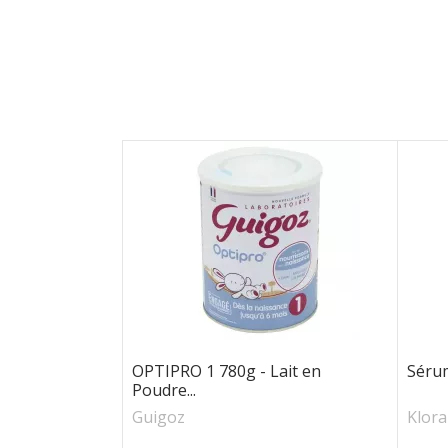
OPTIPRO 1 780g - Lait en
Sérum
Poudre...
Guigoz
Klor