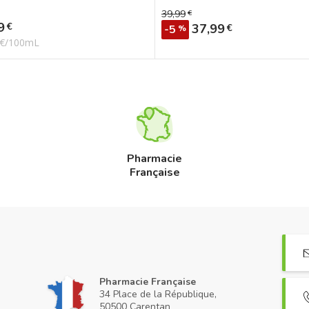
39,99
€
Prix de base
9
€
Prix
37,99
€
-5
%
 €/100mL
Pharmacie
Française
Pharmacie Française
34 Place de la République,
50500 Carentan