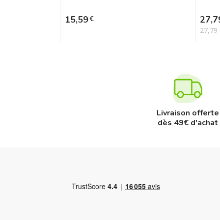
Prix
Prix
15,59
27,7
€
27,79
Livraison offerte
dès 49€ d'achat