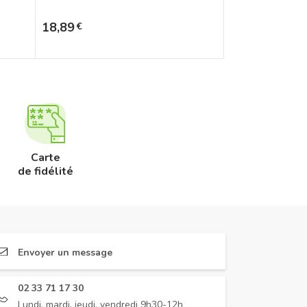
Prix
18,89
€
Carte
de fidélité
Envoyer un message
02 33 71 17 30
Lundi, mardi, jeudi, vendredi 9h30-12h