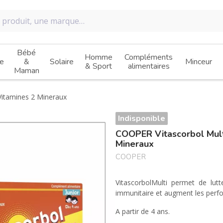
Bébé
Homme
Compléments
e
&
Solaire
Minceur
& Sport
alimentaires
Maman
 Vitamines 2 Mineraux
Indisponible
COOPER Vitascorbol Multi
Mineraux
COOPER
VitascorbolMulti permet de lutt
immunitaire et augment les perfo
A partir de 4 ans.