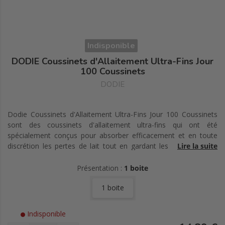
Indisponible
DODIE Coussinets d'Allaitement Ultra-Fins Jour
100 Coussinets
DODIE
Dodie Coussinets d'Allaitement Ultra-Fins Jour 100 Coussinets
sont des coussinets d'allaitement ultra-fins qui ont été
spécialement conçus pour absorber efficacement et en toute
discrétion les pertes de lait tout en gardant les mamelons au
Lire la suite
sec. Des micro-perles ultra absorbantes captent le lait et le
gardent à l'intérieur du coussinet. Développés pour minimiser le
Présentation :
1 boite
contact du lait avec la peau, les coussinets ultra-fins aident à
1 boite
limiter les risques de macération.
Le coussinet :
Indisponible