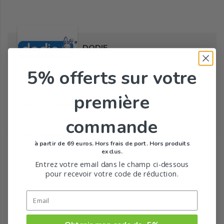
DODIE
5% offerts
sur votre
première
Tous les produits de la marque
commande
Toute la gamme de Allaitement de DODIE
à partir de 69 euros. Hors frais de port. Hors produits
exclus.
Entrez votre email dans le champ ci-dessous
pour recevoir votre code de réduction.