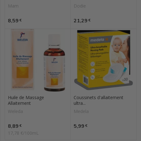
Mam
Dodie
Prix
Prix
8,59
21,29
€
€
Huile de Massage
Coussinets d'allaitement
Allaitement
ultra...
Weleda
Medela
Prix
Prix
8,89
5,99
€
€
17,78 €/100mL