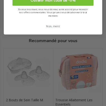
Obtenir mon code de -5%
En vous inscrivant, vous nous donnez votre accord pour recevoir
nos offres commerciales. Vous pouvez vous désabonner à tout
moment.
Non, merci
Recommandé pour vous
2 Bouts de Sein Taille M
Trousse Allaitement Les
Essentiels