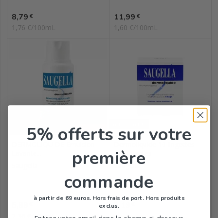
Prix
Prix
8,79
11,99
€
€
1,76 €/100mL
1,60 €/100mL
Indisponible
5% offerts
sur votre
DERMOLIQUIDE Emulsion
Dermoliquide 10 lingettes
première
Lavante...
nettoyantes
Saugella
Saugella
commande
à partir de 69 euros. Hors frais de port. Hors produits
Prix
Prix
5,89
3,19
€
€
exclus.
2,36 €/100mL