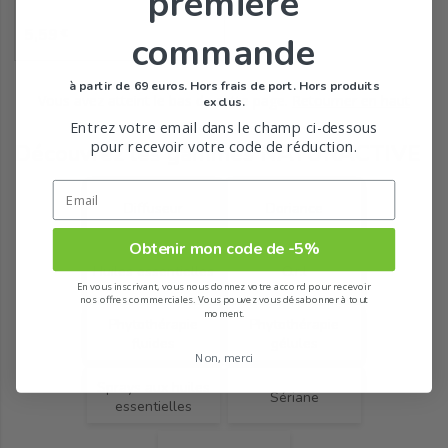
première
Prix
5,59
€
commande
à partir de 69 euros. Hors frais de port. Hors produits
Vous avez atteint le bas de cette page.
Retourner en haut
exclus.
Entrez votre email dans le champ ci-dessous
pour recevoir votre code de réduction.
Découvrez les gammes NATURACTIVE
Diffuseur
Doriance
Obtenir mon code de -5%
Huiles essentielles
O.r.l
En vous inscrivant, vous nous donnez votre accord pour recevoir
nos offres commerciales. Vous pouvez vous désabonner à tout
moment.
Phytothérapie
Phytothérapie
fluides
gélules
Non, merci
Sprays aux huiles
Sériane
essentielles