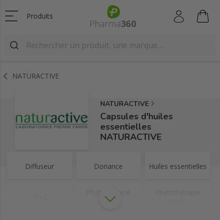
Produits
NATURACTIVE
NATURACTIVE
Capsules d'huiles
essentielles
NATURACTIVE
Diffuseur
Doriance
Huiles essentielles
Phytothérapie
Phytothérapie
O.r.l
fluides
gélules