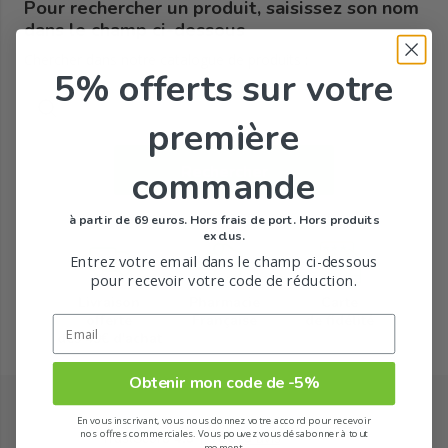
Pour rechercher un produit, saisissez son nom
dans le champ ci-dessous
Chercher dans notre catalogue de produits :
5% offerts
sur votre
première
Rechercher
commande
à partir de 69 euros. Hors frais de port. Hors produits
exclus.
Entrez votre email dans le champ ci-dessous
pour recevoir votre code de réduction.
Livraison
Pharmacie
Carte
offerte
Française
de fidélité
dès 49€ d'achat
Obtenir mon code de -5%
En vous inscrivant, vous nous donnez votre accord pour recevoir
nos offres commerciales. Vous pouvez vous désabonner à tout
moment.