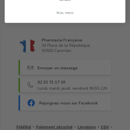
Non, merci
Pharmacie Française
34 Place de la République,
50500 Carentan
Envoyer un message
02 33 71 17 30
Lundi, mardi, jeudi, vendredi 9h30-12h
Rejoignez-nous sur Facebook
Fidélité
•
Paiement sécurisé
•
Livraison
•
CGV
•