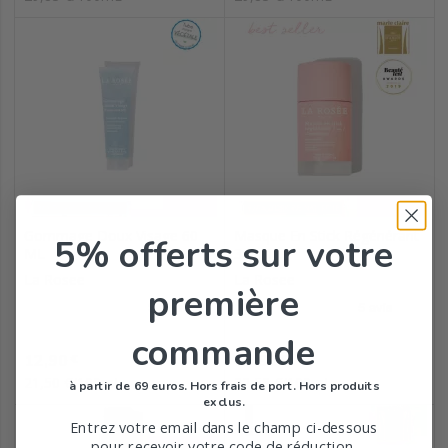
Gommage Doux Visage 60
Masque En Stick Régénérant
5% offerts
sur votre
ML
3 En 1...
La Rosee
La Rosee
première
commande
Prix
Prix
12,90
16,90
€
€
21,50 €/100mL
22,53 €/100mL
à partir de 69 euros. Hors frais de port. Hors produits
exclus.
Entrez votre email dans le champ ci-dessous
pour recevoir votre code de réduction.