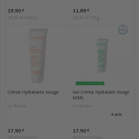
Prix
Prix
19,90
11,89
€
€
79,60 €/100mL
59,45 €/100g
Crème Hydratante Visage
Gel-Crème Hydratant Visage
60ML
La Rosee
La Rosee
Prix
Prix
17,90
17,90
€
€
29,83 €/100mL
29,83 €/100mL