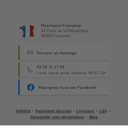
Pharmacie Française
34 Place de la République,
50500 Carentan
Envoyer un message
02 33 71 17 30
Lundi, mardi, jeudi, vendredi 9h30-12h
Rejoignez-nous sur Facebook
Fidélité
•
Paiement sécurisé
•
Livraison
•
CGV
•
Demander une rétractation
•
Blog