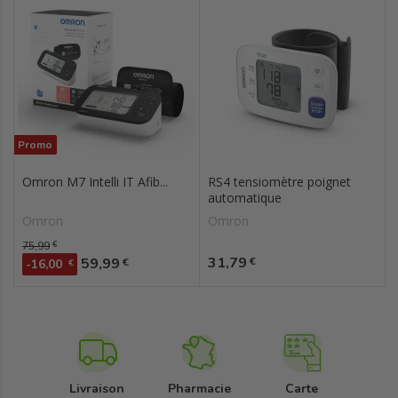
Promo
Omron M7 Intelli IT Afib...
RS4 tensiomètre poignet
automatique
Omron
Omron
Prix de base
75,99
€
Prix
Prix
31,79
59,99
€
€
-16,00
€
Livraison
Pharmacie
Carte