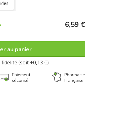
cides
éral de 3 à 5 jours.
6,59 €
k
er au panier
fidélité (soit +0,13 €)
Paiement
Pharmacie
sécurisé
Française