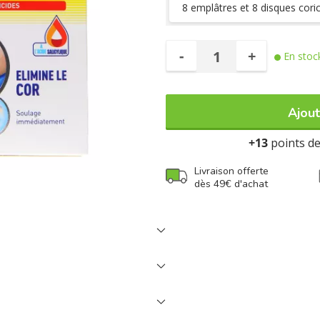
8 emplâtres et 8 disques cori
Résiste à l'eau.
La durée du traitement est en gén
-
+
En stoc
Ajout
+13
points de 
Livraison offerte
dès 49€ d'achat