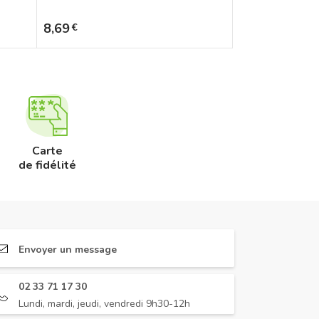
Prix
8,69
€
Carte
de fidélité
Envoyer un message
02 33 71 17 30
Lundi, mardi, jeudi, vendredi 9h30-12h