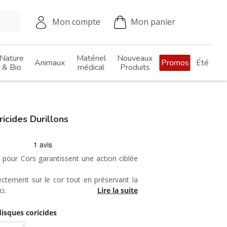
Mon compte
Mon panier
Nature
Matériel
Nouveaux
Animaux
Promos
Été
& Bio
médical
Produits
cides Durillons
 pour Cors garantissent une action ciblée
rectement sur le cor tout en préservant la
i.
Lire la suite
eurs doux soulagent immédiatement la
ercées sur le cor.
disques coricides
r.