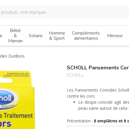
Bébé
Homme
Compléments
e
&
Solaire
Minceur
& Sport
alimentaires
Maman
des Durillons
SCHOLL Pansements Corri
SCHOLL
Les Pansements Coricides Scholl
contre les cors.
Le disque coricide agit di
peau saine autour de celui-c
Les pansements protect
douleur et les pressions ex
Présentation :
8 emplâtres et 8 
Favorise l'élimination du co